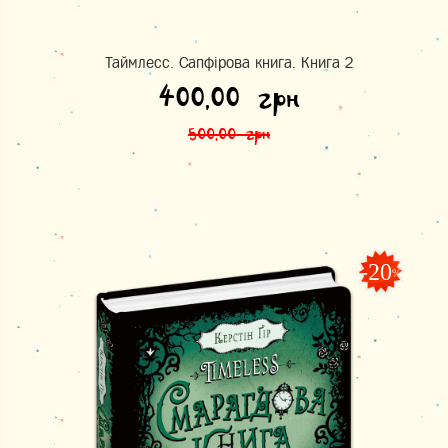
Таймлесс. Сапфірова книга. Книга 2
Оригінальна ціна: 500,00 грн.
Поточна ціна: 400,00 грн.
400,00
грн
500,00
грн
-20
%