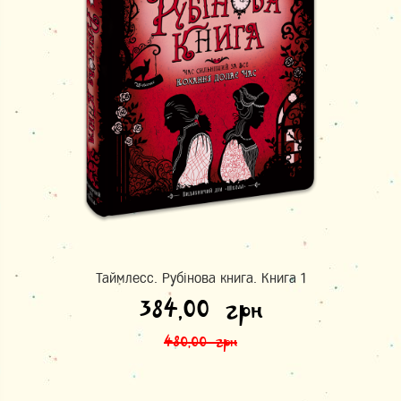
Таймлесс. Рубінова книга. Книга 1
Оригінальна ціна: 480,00 грн.
Поточна ціна: 384,00 грн.
384,00
грн
480,00
грн