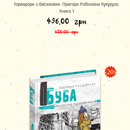
Тореадори з Васюківки. Пригоди Робінзона Кукурузо.
Книга 1
Оригінальна ціна: 620,00 грн.
Поточна ціна: 496,00 грн.
496,00
грн
620,00
грн
-20
%