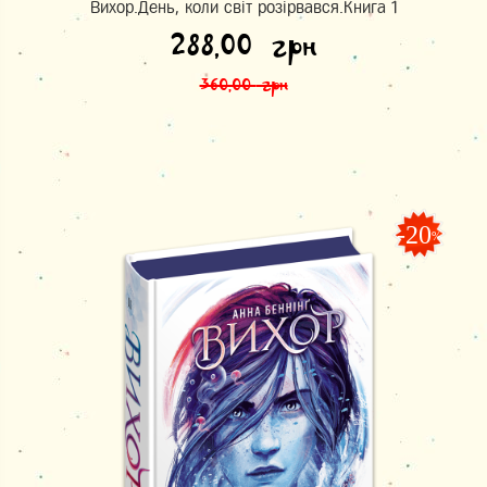
Вихор.День, коли світ розірвався.Книга 1
Оригінальна ціна: 360,00 грн.
Поточна ціна: 288,00 грн.
288,00
грн
360,00
грн
-20
%