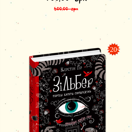
500,00
грн
-20
%