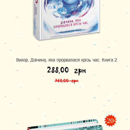
Вихор. Дівчина, яка прорвалася крізь час. Книга 2
Оригінальна ціна: 360,00 грн.
Поточна ціна: 288,00 грн.
288,00
грн
360,00
грн
-20
%