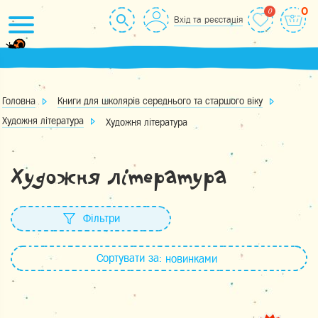
Skip
0
Вхід та реєстація
to
content
Головна
Книги для школярів середнього та старшого віку
Художня література
Художня література
Художня література
Фільтри
Сортувати за:
новинками