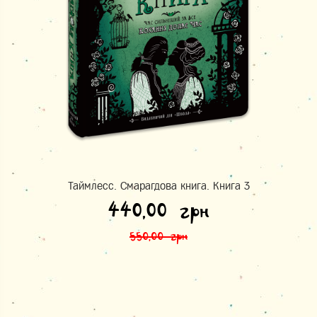
Таймлесс. Смарагдова книга. Книга 3
Оригінальна ціна: 550,00 грн.
Поточна ціна: 440,00 грн.
440,00
грн
550,00
грн