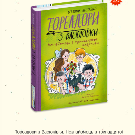
%
Тореадори з Васюківки. Незнайомець з тринадцятої