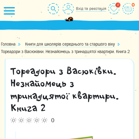
Skip
0
Вхід та реєстація
to
content
Головна
Книги для школярів середнього та старшого віку
Тореадори з Васюківки. Незнайомець з тринадцятої квартири. Книга 2
Тореадори з Васюківки.
Незнайомець з
тринадцятої квартири.
Книга 2
0