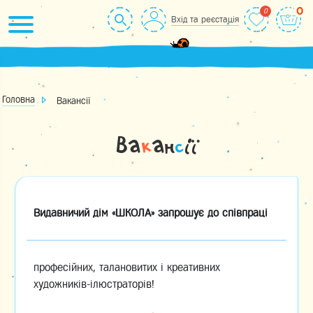
Skip
0
Вхід та реєстація
to
content
Головна
Вакансії
Ва
к
ан
с
ії
Видавничий дім «ШКОЛА» запрошує до співпраці
професійних, талановитих і креативних
художників-ілюстраторів!