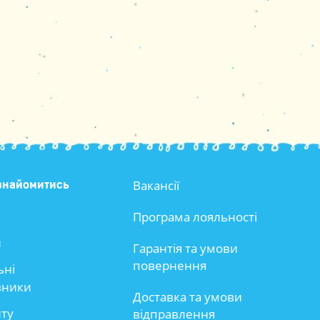
Вакансії
знайомитись
Програма лояльності
и
Гарантія та умови
повернення
ьні
вники
Доставка та умови
йту
відправлення