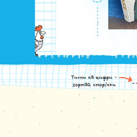
Тисни на цифри -
гортай сторінки