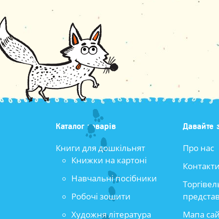
Каталог товарів
Давайте 
Книги для дошкільнят
Про нас
Книжки на картоні
Контакт
Навчальні посібники
Торгівел
Робочі зошити
предста
Художня література
Мапа са