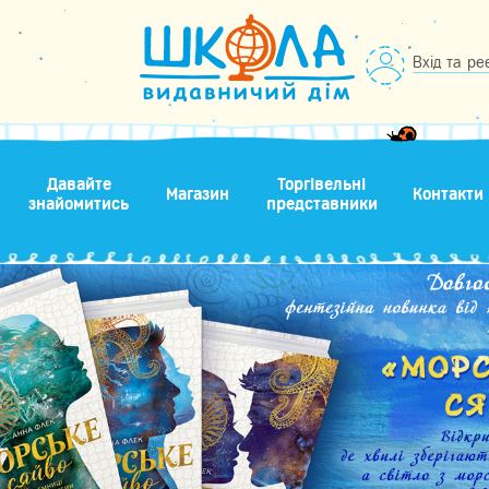
Вхід та ре
Давайте
Торгівельні
Магазин
Контакти
знайомитись
представники