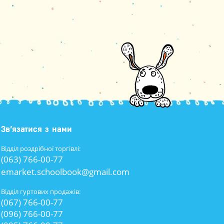
Зв’язатися з нами
Відділ роздрібної торгівлі:
(063) 766-00-77
emarket.schoolbook@gmail.com
Відділ гуртових продажів:
(067) 766-00-77
(096) 766-00-77