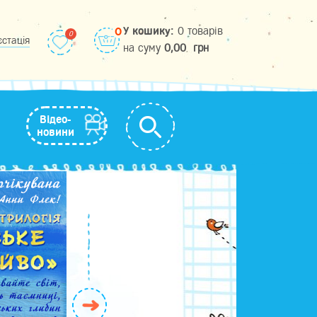
У кошику:
0 товарів
0
єстація
на cуму
0,00
грн
Відео-
новини