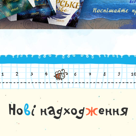
1
2
3
4
6
7
8
9
1
Но
в
і надход
ж
ення