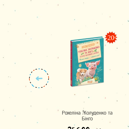
-20
%
Рохеліна Жолуденко та
Бінго