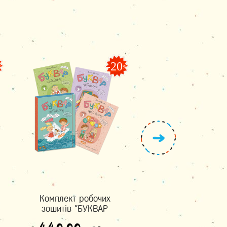
-20
%
%
Комплект робочих
Театр людського т
зошитів "БУКВАР
комікс
ЧИТАЙЛИК" (частина 1,