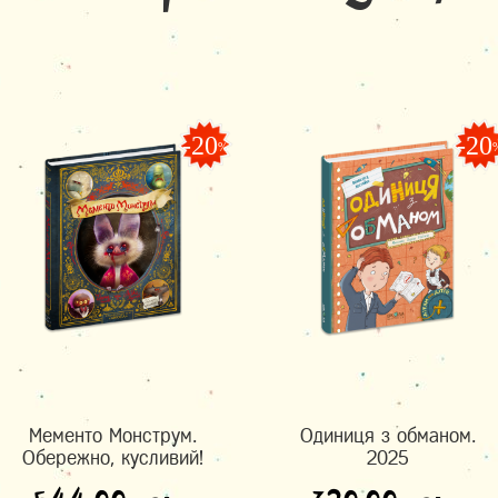
-20
-20
%
Мементо Монструм.
Одиниця з обманом.
Обережно, кусливий!
2025