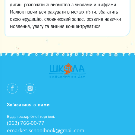
дитині розпочати знайомство з числами й цифрами.
Малюк навчиться рахувати в межах п’яти, збагатить
свою ерудицію, словниковий запас, розвине навички
мовлення, увагу та вміння концентруватися.
Зв’язатися з нами
Відділ роздрібної торгівлі:
(063) 766-00-77
emarket.schoolbook@gmail.com