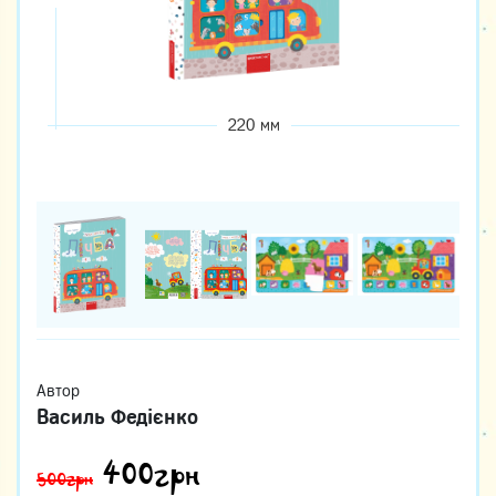
220 мм
Автор
Василь Федієнко
400
грн
500грн