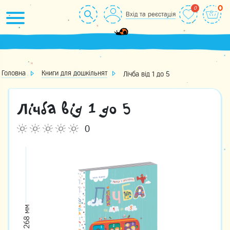
Skip
0
Вхід та реєстація
to
content
Головна
Книги для дошкільнят
Лічба від 1 до 5
Лічба від 1 до 5
0
268 мм