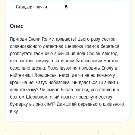
Стандарт пачки
5
Опис
Пригоди Еноли Голмс тривають! Цього разу сестра
славнозвісного детектива Шерлока Голмса береться
розплутати таємниче зникнення леді Сесілії Алістер,
яка раптом покинула затишний батьківський маєток і
безслідно щезла. Розслідування приводить Енолу в
найтемніші Лондонські нетрі, де чи не на кожному
кроці на неї чатує небезпека. Чи вдасться їй знайти
леді-втікачку? Чи омине Енола пастки, розставлені її
братом Шерлоком, який прагне повернути сестру-
бунтарку в лоно сім’ї? Для дітей середнього шкільного
віку.