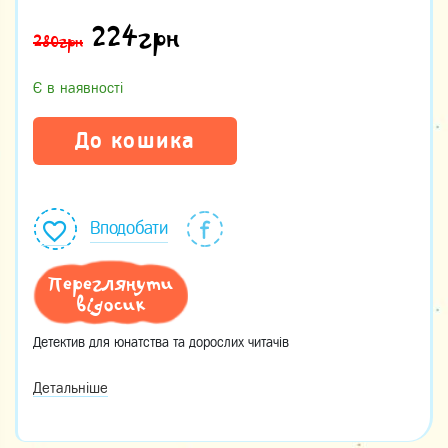
224
грн
280грн
Є в наявності
До кошика
Вподобати
Переглянути
відосик
Детектив для юнатства та дорослих читачів
Детальніше