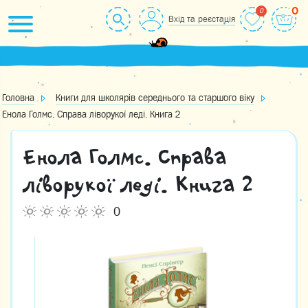
Skip
0
Вхід та реєстація
to
content
Головна
Книги для школярів середнього та старшого віку
Енола Голмс. Справа ліворукої леді. Книга 2
Енола Голмс. Справа
ліворукої леді. Книга 2
0