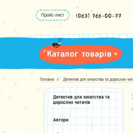
Skip
to
(063) 766-00-77
Прайс-лист
content
Каталог товарів
Головна
Детектив для юнатства та дорослих чит
Детектив для юнатства та
дорослих читачів
Автори