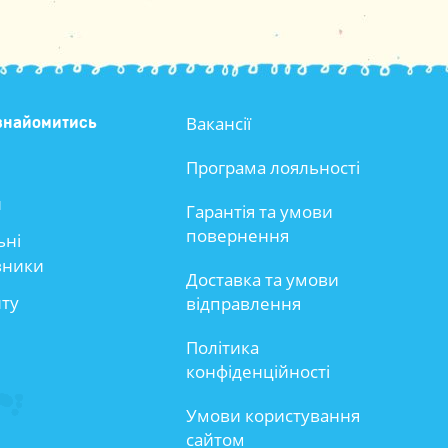
Вакансії
знайомитись
Програма лояльності
и
Гарантія та умови
повернення
ьні
вники
Доставка та умови
йту
відправлення
Політика
конфіденційності
Умови користування
сайтом