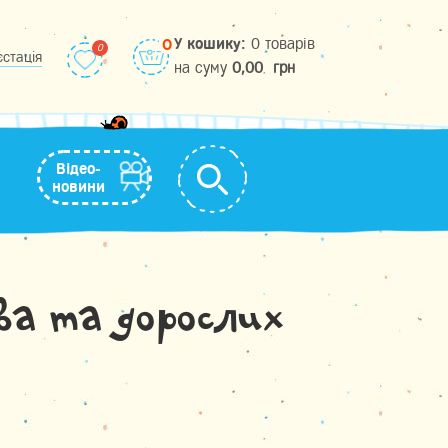
У кошику:
0 товарів
0
єстація
на cуму
0,00
грн
Відео-
новини
а та дорослих