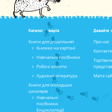
Каталог товарів
Давайте 
Книги для дошкільнят
Про нас
Книжки на картоні
Контакт
Навчальні посібники
Торгівел
Робочі зошити
предста
Художня література
Мапа са
Книги для молодших
школярів
Навчальні
посібники.
Енциклопедії