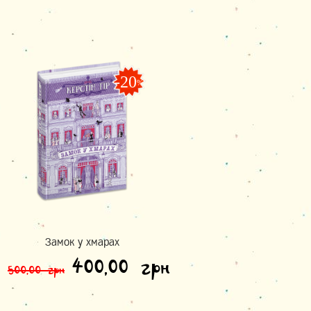
-20
%
Замок у хмарах
Оригінальна ціна: 500,0
Поточна ціна:
400,00
грн
500,00
грн