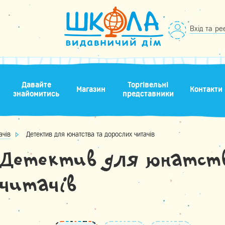
Вхід та ре
Давайте
Торгівельні
Магазин
Контакти
знайомитись
представники
ачів
Детектив для юнатства та дорослих читачів
Детектив для юнатств
читачів