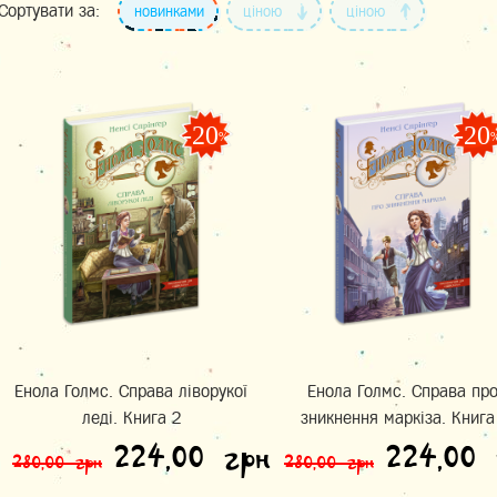
Сортувати за:
новинками
ціною
ціною
-20
-20
%
Енола Голмс. Справа ліворукої
Енола Голмс. Справа пр
леді. Книга 2
зникнення маркіза. Книга
Оригінальна ціна: 280,0
Поточна ціна:
Оригін
224,00
грн
224,00
280,00
грн
280,00
грн