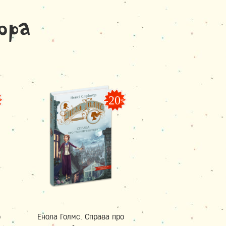
ора
-20
%
%
о
Енола Голмс. Справа про