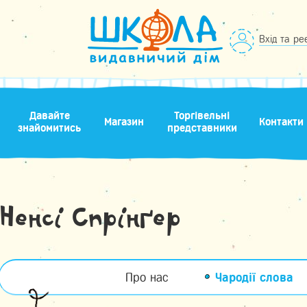
Вхід та ре
Давайте
Торгівельні
Магазин
Контакти
знайомитись
представники
Ненсі Спрінґер
Про нас
Чародії слова