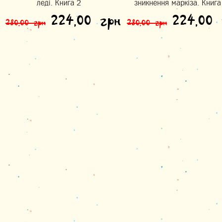
леді. Книга 2
зникнення маркіза. Книга
Оригінальна ціна: 280,0
Поточна ціна:
Оригін
224,00
грн
224,00
280,00
грн
280,00
грн