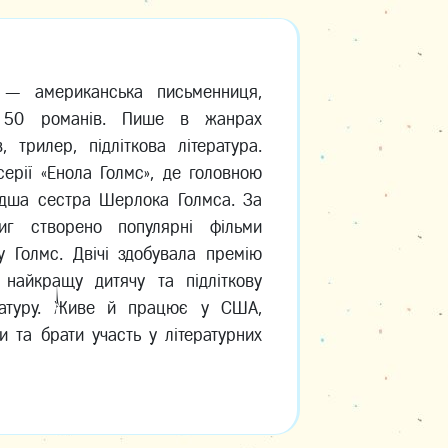
 — американська письменниця,
 50 романів. Пише в жанрах
в, трилер, підліткова література.
серії «Енола Голмс», де головною
одша сестра Шерлока Голмса. За
иг створено популярні фільми
лу Голмс. Двічі здобувала премію
 найкращу дитячу та підліткову
ературу. Живе й працює у США,
и та брати участь у літературних