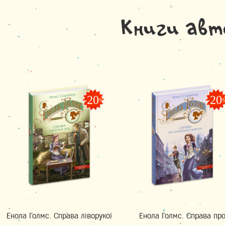
Книги авт
-20
-20
%
Енола Голмс. Справа ліворукої
Енола Голмс. Справа пр