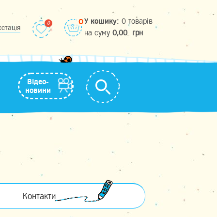
У кошику:
0 товарів
0
єстація
на cуму
0,00
грн
Відео-
новини
Контакти