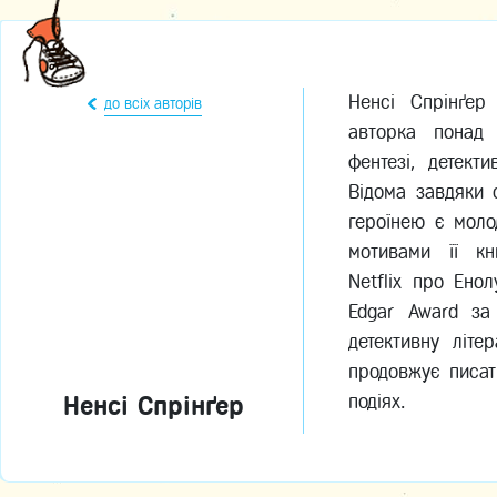
Ненсі Спрінґер
до всіх авторів
авторка понад
фентезі, детекти
Відома завдяки 
героїнею є мол
мотивами її кн
Netflix про Ено
Edgar Award за
детективну літ
продовжує писат
Ненсі Спрінґер
подіях.