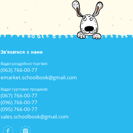
Зв’язатися з нами
Відділ роздрібної торгівлі:
(063) 766-00-77
emarket.schoolbook@gmail.com
Відділ гуртових продажів:
(067) 766-00-77
(096) 766-00-77
(095) 766-00-77
sales.schoolbook@gmail.com