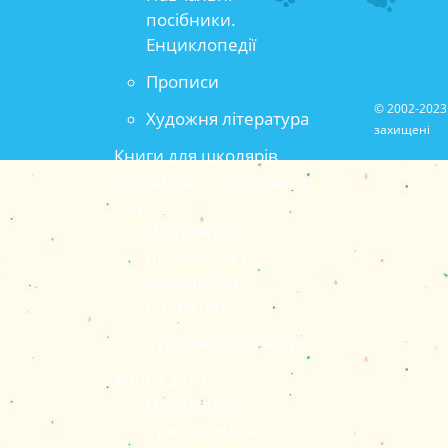
посібники.
Енциклопедії
Прописи
© 2002-2023 
Художня література
захищені
Книги для школярів
середнього та старшого
віку
Популярно-
прикладна та
методична
література
Художня література
Книги для всіх
Популярно-
прикладна та