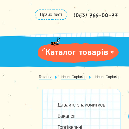
Skip
to
(063) 766-00-77
Прайс-лист
content
Каталог товарів
Головна
Ненсі Спрінґер
Ненсі Спрінґер
Давайте знайомитись
Вакансії
Торгівельні