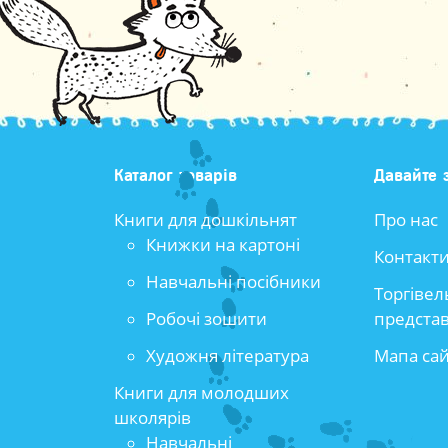
Каталог товарів
Давайте 
Книги для дошкільнят
Про нас
Книжки на картоні
Контакт
Навчальні посібники
Торгівел
Робочі зошити
предста
Художня література
Мапа са
Книги для молодших
школярів
Навчальні