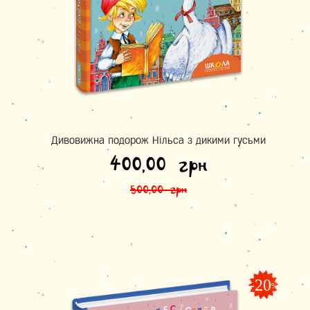
Дивовижна подорож Нільса з дикими гусьми
Оригінальна ціна: 500,00 грн.
Поточна ціна: 400,00 грн.
400,00
грн
500,00
грн
-20
%