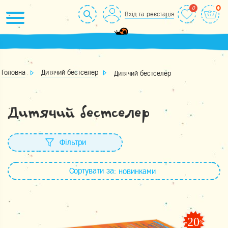
Skip
0
Вхід та реєстація
to
content
Головна
Дитячий бестселер
Дитячий бестселер
Дитячий бестселер
Фільтри
Сортувати за:
новинками
-20
%