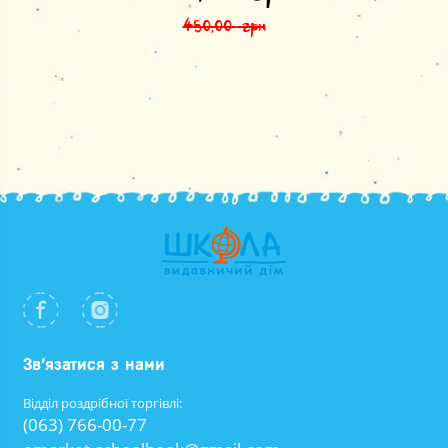
450,00
грн
Зв’язатися з нами
Відділ роздрібної торгівлі:
(063) 766-00-77