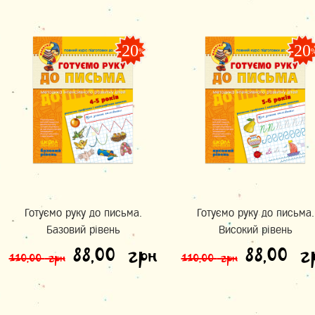
-20
-20
%
Готуємо руку до письма.
Готуємо руку до письма.
Базовий рівень
Високий рівень
Оригінальна ціна: 110,0
Поточна ціна: 
Оригін
88,00
грн
88,00
г
110,00
грн
110,00
грн