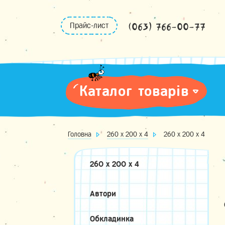
Skip
to
(063) 766-00-77
Прайс-лист
content
Каталог товарів
Головна
260 х 200 х 4
260 х 200 х 4
260 х 200 х 4
Автори
Обкладинка