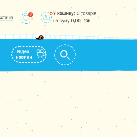
У кошику:
0 товарів
0
єстація
на cуму
0,00
грн
Відео-
новини