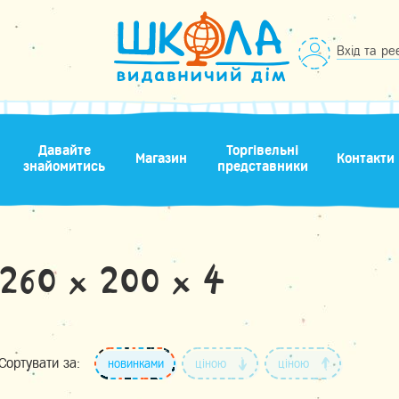
Вхід та ре
Давайте
Торгівельні
Магазин
Контакти
знайомитись
представники
260 х 200 х 4
Сортувати за:
новинками
ціною
ціною