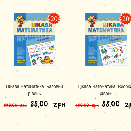
-20
-20
%
Цікава математика. Базовий
Цікава математика. Висок
рівень
рівень
Оригінальна ціна: 110,0
Поточна ціна: 
Оригін
88,00
грн
88,00
г
110,00
грн
110,00
грн