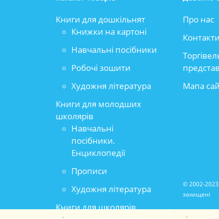
Книги для дошкільнят
Про нас
Книжки на картоні
Контакт
Навчальні посібники
Торгівел
Робочі зошити
предста
Художня література
Мапа са
Книги для молодших
школярів
Навчальні
посібники.
Енциклопедії
Прописи
© 2002-2023 
Художня література
захищені
Книги для школярів