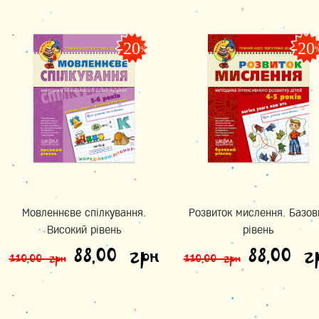
-20
-20
%
Мовленнєве спілкування.
Розвиток мислення. Базов
Високий рівень
рівень
Оригінальна ціна: 110,0
Поточна ціна: 
Оригін
88,00
грн
88,00
г
110,00
грн
110,00
грн