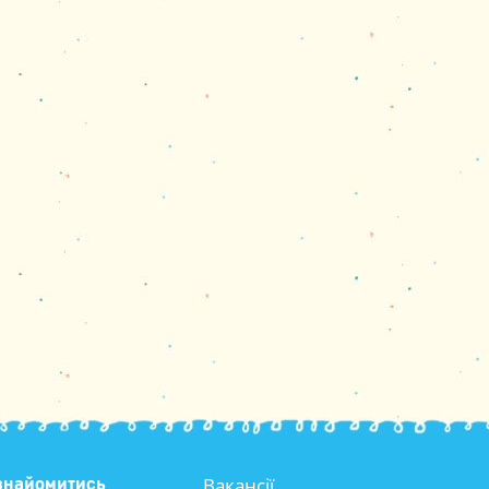
Вакансії
знайомитись