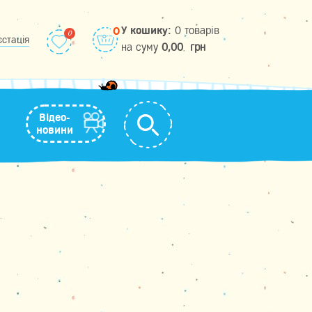
У кошику:
0 товарів
0
єстація
на cуму
0,00
грн
Відео-
новини