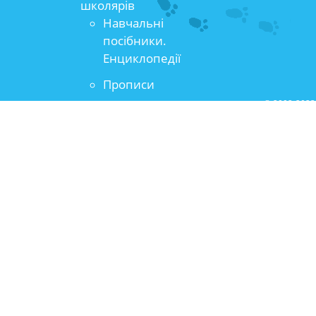
школярів
Навчальні
посібники.
Енциклопедії
Прописи
© 2002-2023 
Художня література
захищені
Книги для школярів
середнього та старшого
віку
Популярно-
прикладна та
методична
література
Художня література
Книги для всіх
Популярно-