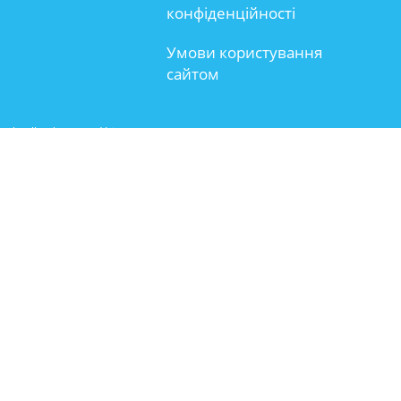
конфіденційності
Умови користування
сайтом
schoolbook.com.ua Усі права