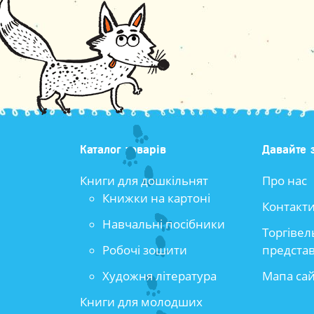
Каталог товарів
Давайте 
Книги для дошкільнят
Про нас
Книжки на картоні
Контакт
Навчальні посібники
Торгівел
Робочі зошити
предста
Художня література
Мапа са
Книги для молодших