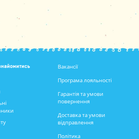
Вакансії
знайомитись
Програма лояльності
и
Гарантія та умови
повернення
ьні
вники
Доставка та умови
йту
відправлення
Політика