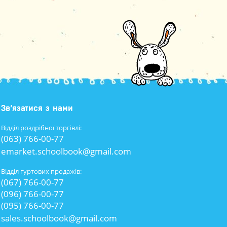
Зв’язатися з нами
Відділ роздрібної торгівлі:
(063) 766-00-77
emarket.schoolbook@gmail.com
Відділ гуртових продажів:
(067) 766-00-77
(096) 766-00-77
(095) 766-00-77
sales.schoolbook@gmail.com