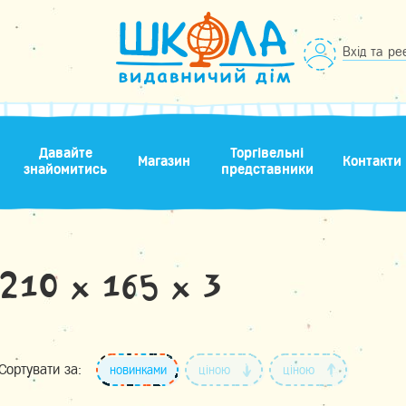
Вхід та ре
Давайте
Торгівельні
Магазин
Контакти
знайомитись
представники
210 х 165 х 3
Сортувати за:
новинками
ціною
ціною