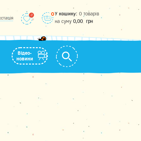
У кошику:
0 товарів
0
єстація
на cуму
0,00
грн
Відео-
новини