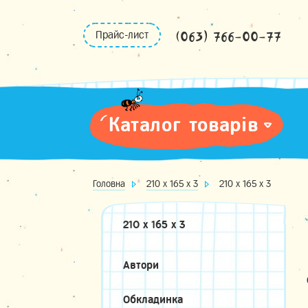
Skip
to
(063) 766-00-77
Прайс-лист
content
Каталог товарів
Головна
210 х 165 х 3
210 х 165 х 3
210 х 165 х 3
Автори
Обкладинка