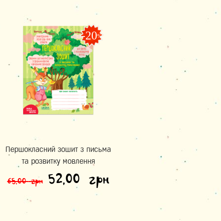
-20
%
Першокласний зошит з письма
та розвитку мовлення
Оригінальна ціна: 65,00
Поточна ціна: 
52,00
грн
65,00
грн