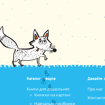
Каталог товарів
Давайте 
Книги для дошкільнят
Про нас
Книжки на картоні
Контакт
Навчальні посібники