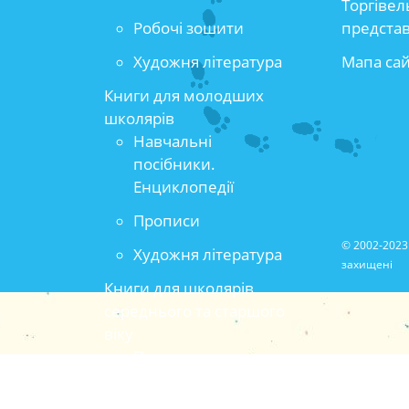
Торгівел
Робочі зошити
предста
Художня література
Мапа са
Книги для молодших
школярів
Навчальні
посібники.
Енциклопедії
Прописи
© 2002-2023 
Художня література
захищені
Книги для школярів
середнього та старшого
віку
Популярно-
прикладна та
методична