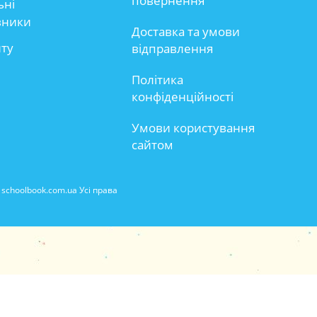
повернення
ьні
вники
Доставка та умови
йту
відправлення
Політика
конфіденційності
Умови користування
сайтом
schoolbook.com.ua Усі права