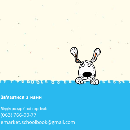
Зв’язатися з нами
Відділ роздрібної торгівлі:
(063) 766-00-77
emarket.schoolbook@gmail.com