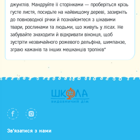
джунглів. Мандруйте її сторінками — проберіться крізь
густе листя, посидьте на найвищому дереві, зазирніть
до повноводної річки й познайомтеся з цікавими
твари, рослинами та людьми, що живуть у лісах. Не
забувайте знаходити й відкривати віконця, щоб
зустріти незвичайного рожевого дельфіна, шимпанзе,
зграю кажанів та інших мешканців тропіків"
Зв’язатися з нами