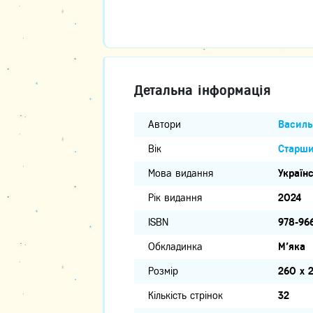
Детальна інформація
Автори
Василь
Вік
Старши
Мова видання
Україн
Рік видання
2024
ISBN
978-96
Обкладинка
М'яка
Розмір
260 х 
Кількість стрінок
32