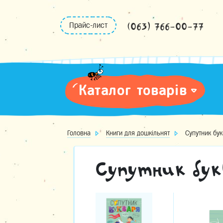
Skip
to
(063) 766-00-77
Прайс-лист
content
Каталог товарів
Головна
Книги для дошкільнят
Супутник бу
Супутник бу