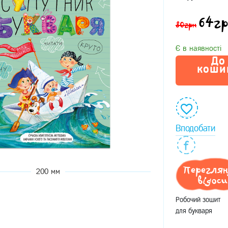
64
гр
80грн
Є в наявності
До
коши
Вподобати
Перегля
200 мм
відоси
Робочий зошит
для букваря