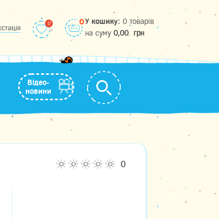
У кошику:
0 товарів
0
єстація
на cуму
0,00
грн
Відео-
новини
0