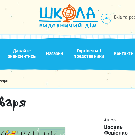
Вхід та ре
Давайте
Торгівельні
Магазин
Контакти
знайомитись
представники
кваря
кваря
Автор
Василь
Федієнко