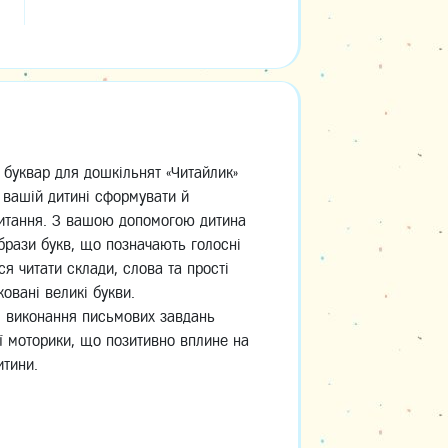
 буквар для дошкільнят «Читайлик»
 вашій дитині сформувати й
читання. З вашою допомогою дитина
брази букв, що позначають голосні
ся читати склади, слова та прості
овані великі букви.
і виконання письмових завдань
ї моторики, що позитивно вплине на
итини.