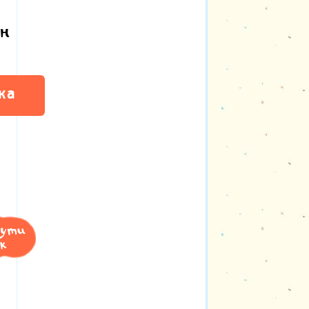
н
ка
нути
к