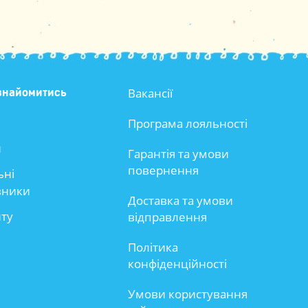
Вакансії
знайомитись
Програма лояльності
и
Гарантія та умови
повернення
ьні
вники
Доставка та умови
йту
відправлення
Політика
конфіденційності
Умови користування