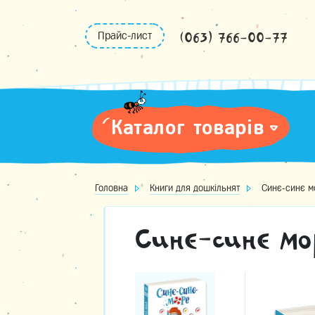
Skip
to
(063) 766-00-77
Прайс-лист
content
Каталог товарів
Головна
Книги для дошкільнят
Синє-синє м
Синє-синє мо