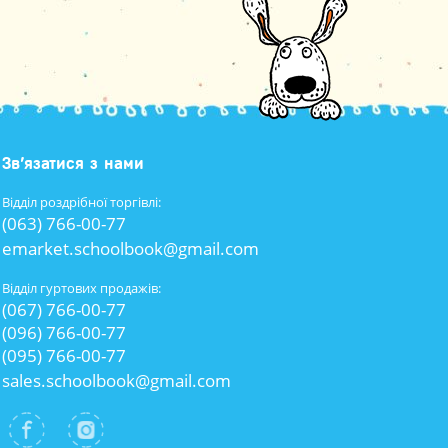
Зв’язатися з нами
Відділ роздрібної торгівлі:
(063) 766-00-77
emarket.schoolbook@gmail.com
Відділ гуртових продажів:
(067) 766-00-77
(096) 766-00-77
(095) 766-00-77
sales.schoolbook@gmail.com