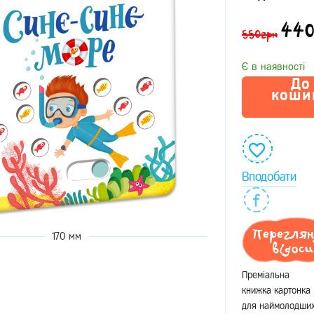
44
550грн
Є в наявності
До
коши
Вподобати
Перегля
170 мм
відоси
Преміальна
книжка картонка
для наймолодши