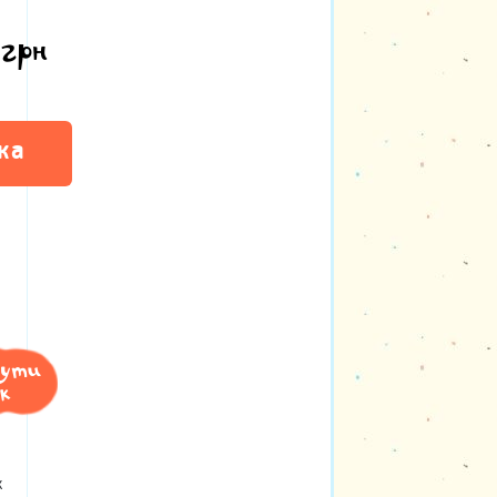
0
грн
ка
нути
к
х