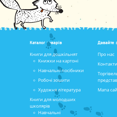
Каталог товарів
Давайте 
Книги для дошкільнят
Про нас
Книжки на картоні
Контакт
Навчальні посібники
Торгівел
Робочі зошити
предста
Художня література
Мапа са
Книги для молодших
школярів
Навчальні