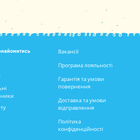
Вакансії
знайомитись
Програма лояльності
и
Гарантія та умови
повернення
ьні
вники
Доставка та умови
йту
відправлення
Політика
конфіденційності