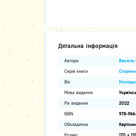
Детальна інформація
Автори
Василь 
Серія книги
Сторінк
Вік
Молодши
Мова видання
Українс
Рік видання
2022
ISBN
978-966
Обкладинка
Картонн
Розмір
170 х 17