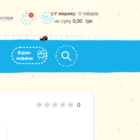
У кошику:
0 товарів
0
єстація
на cуму
0,00
грн
Відео-
новини
0