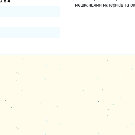
0 х 4
мешканцями материків та ок