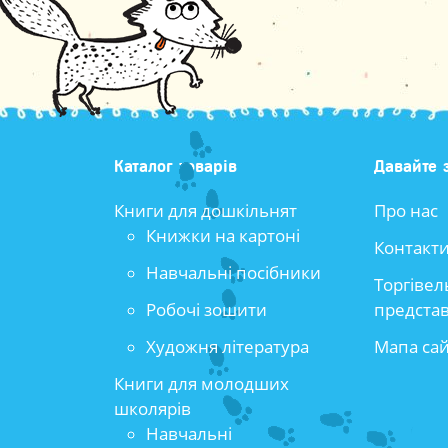
Каталог товарів
Давайте 
Книги для дошкільнят
Про нас
Книжки на картоні
Контакт
Навчальні посібники
Торгівел
Робочі зошити
предста
Художня література
Мапа са
Книги для молодших
школярів
Навчальні