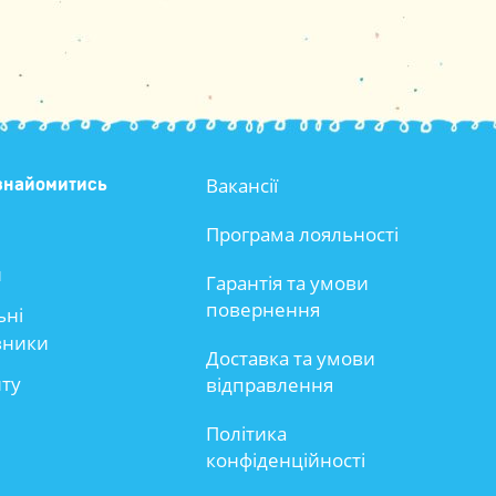
Вакансії
знайомитись
Програма лояльності
и
Гарантія та умови
повернення
ьні
вники
Доставка та умови
йту
відправлення
Політика
конфіденційності