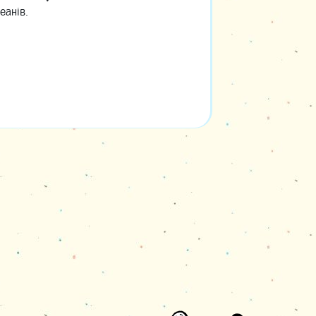
еанів.