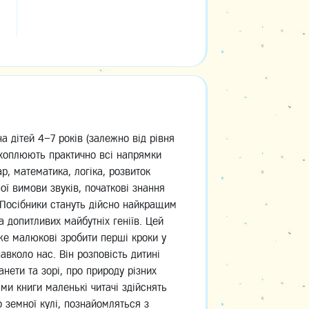
на дітей 4–7 років (залежно від рівня
охоплюють практично всі напрямки
р, математика, логіка, розвиток
ої вимови звуків, початкові знання
Посібники стануть дійсно найкращим
 допитливих майбутніх геніїв. Цей
же малюкові зробити перші кроки у
авколо нас. Він розповість дитині
нети та зорі, про природу різних
оями книги маленькі читачі здійснять
 земної кулі, познайомляться з