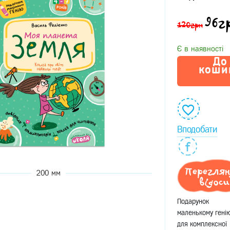
96
г
120грн
Є в наявності
До
коши
Вподобати
Перегля
200 мм
відоси
Подарунок
маленькому гені
для комплексної