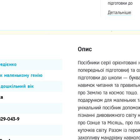
підготовки до
школи
Детальніше
Опис
Посібники серії орієнтовані 
едієнко
попередньої підготовки) та 
к маленькому генію
підготовки до школи — буква
навичок читання та правильн
дошкільний вік
про Землю та космос тощо. 
ка
подарунком для маленьких та
унікальний посібник допомо
пізнанні дивовижного світу н
429-043-9
про Сонце та Місяць, про пла
куточків світу. Разом із гер
захопливу мандрівку навколо