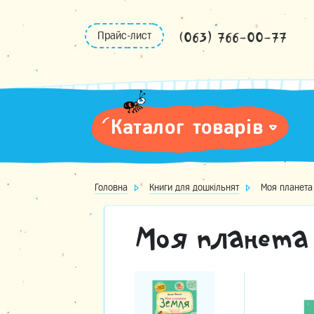
Skip
to
(063) 766-00-77
Прайс-лист
content
Каталог товарів
Головна
Книги для дошкільнят
Моя планета
Моя планета