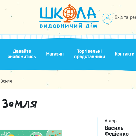
Вхід та ре
Давайте
Торгівельні
Магазин
Контакти
знайомитись
представники
 Земля
 Земля
Автор
Василь
Федієнко