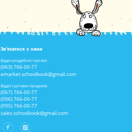
Зв’язатися з нами
Відділ роздрібної торгівлі:
(063) 766-00-77
emarket.schoolbook@gmail.com
Відділ гуртових продажів:
(067) 766-00-77
(096) 766-00-77
(095) 766-00-77
sales.schoolbook@gmail.com