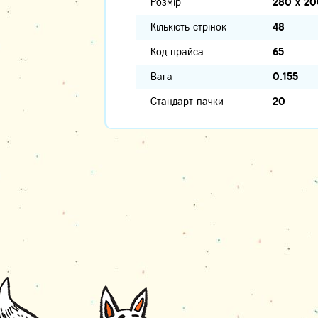
Розмір
280 х 20
Кількість стрінок
48
Код прайса
65
Вага
0.155
Стандарт пачки
20