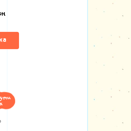
рн
ка
нути
к
ю