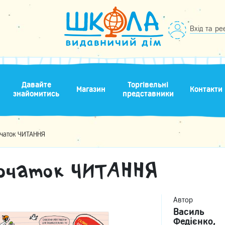
Вхід та ре
Давайте
Торгівельні
Магазин
Контакти
знайомитись
представники
очаток ЧИТАННЯ
очаток ЧИТАННЯ
Автор
Василь
Федієнко,