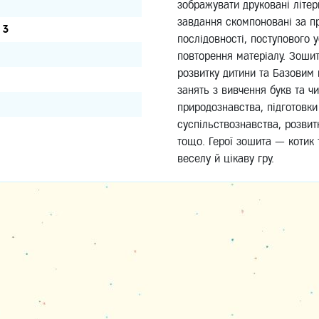
зображувати друкованi літери
завдання скомпоновані за пр
 3
послідовності, поступового 
повторення матеріалу. Зоши
розвитку дитини та Базовим 
занять з вивчення букв та ч
природознавства, підготовки 
суспільствознавства, розвит
тощо. Герої зошита — котик 
веселу й цікаву гру.