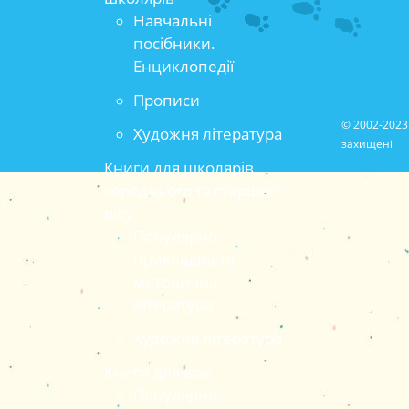
Навчальні
посібники.
Енциклопедії
Прописи
© 2002-2023 
Художня література
захищені
Книги для школярів
середнього та старшого
віку
Популярно-
прикладна та
методична
література
Художня література
Книги для всіх
Популярно-