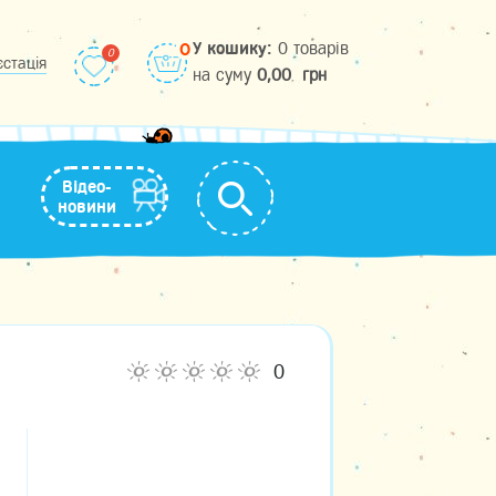
У кошику:
0 товарів
0
єстація
на cуму
0,00
грн
Відео-
новини
0