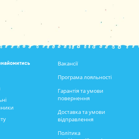
Вакансії
знайомитись
Програма лояльності
и
Гарантія та умови
повернення
ьні
вники
Доставка та умови
йту
відправлення
Політика