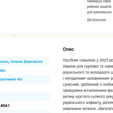
найкраща серія
робочих зошитів
для комплексної
підготовки дитин
Детальніше
дошколи
Опис
Посібник схвалено у 2023 ро
ієнко
,
Галина Дерипаско
України для групової та інди
арт
дошкільного та молодшого шк
і методичним наповненням р
шкільний вік
сучасний, зроблений з любо
провідними вітчизняними фа
дитину шостого-сьомого року
українського алфавіту, допо
-854-1
навичками читання, збагатит