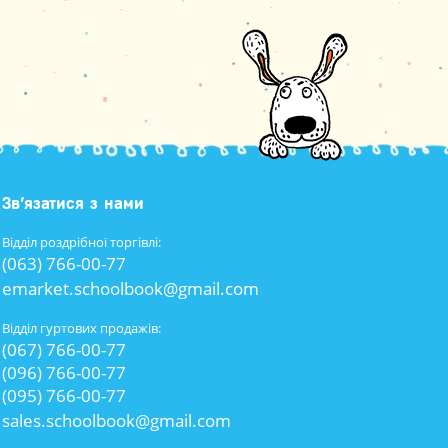
Зв’язатися з нами
Відділ роздрібної торгівлі:
(063) 766-00-77
emarket.schoolbook@gmail.com
Відділ гуртових продажів:
(067) 766-00-77
(096) 766-00-77
(095) 766-00-77
sales.schoolbook@gmail.com