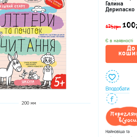
Галина
Дерипаско
100
125грн
Є в наявності
До
коши
Вподобати
200 мм
Перегля
відоси
Найновіша та