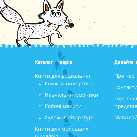
Каталог товарів
Давайте 
Книги для дошкільнят
Про нас
Книжки на картоні
Контакт
Навчальні посібники
Торгівел
Робочі зошити
предста
Художня література
Мапа са
Книги для молодших
школярів