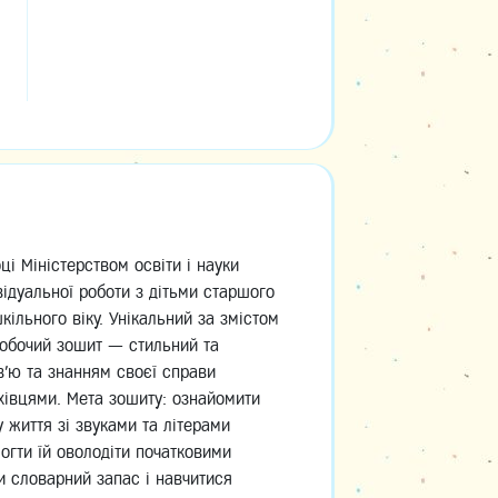
и
ці Міністерством освіти і науки
відуальної роботи з дітьми старшого
ільного віку. Унікальний за змістом
обочий зошит — стильний та
в’ю та знанням своєї справи
хівцями. Мета зошиту: ознайомити
 життя зі звуками та літерами
могти їй оволодіти початковими
и словарний запас і навчитися