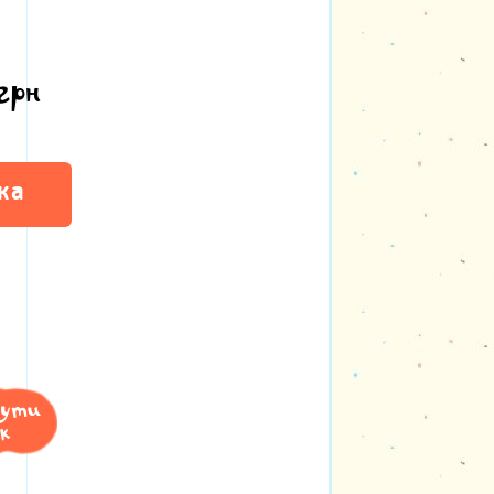
грн
ка
нути
к