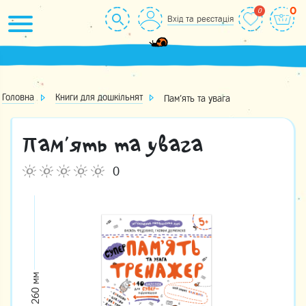
Skip
0
Вхід та реєстація
to
content
Головна
Книги для дошкільнят
Пам’ять та увага
Пам’ять та увага
0
260 мм