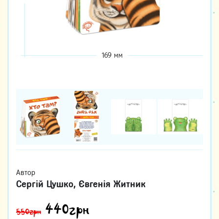
169 мм
Автор
Сергій Цушко, Євгенія Житник
440
грн
550грн