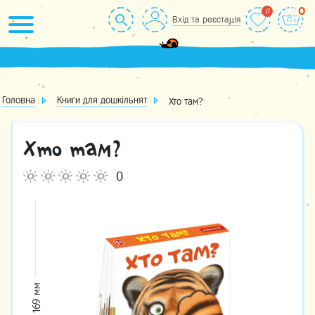
Skip
0
Вхід та реєстація
to
content
Головна
Книги для дошкільнят
Хто там?
Хто там?
0
169 мм