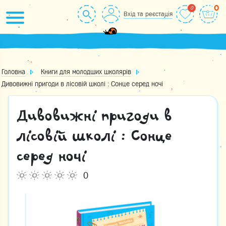
Skip
0
Вхід та реєстація
to
content
Головна
Книги для молодших школярів
Дивовижні пригоди в лісовій школі : Сонце серед ночі
Дивовижні пригоди в
лісовій школі : Сонце
серед ночі
0