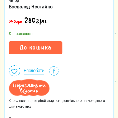
Автор
Всеволод Нестайко
280
грн
350грн
Є в наявності
До кошика
Вподобати
Переглянути
відосик
Хітова повість для дітей старшого дошкільного, та молодшого
шкільного віку