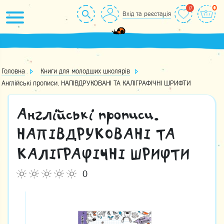
Skip
0
Вхід та реєстація
to
content
Головна
Книги для молодших школярів
Англійські прописи. НАПІВДРУКОВАНІ ТА КАЛІГРАФІЧНІ ШРИФТИ
Англійські прописи.
НАПІВДРУКОВАНІ ТА
КАЛІГРАФІЧНІ ШРИФТИ
0