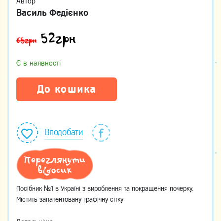
Автор
Василь Федієнко
52
грн
65грн
Є в наявності
До кошика
Вподобати
Переглянути
відосик
Посібник №1 в Україні з вироблення та покращення почерку.
Містить запатентовану графічну сітку