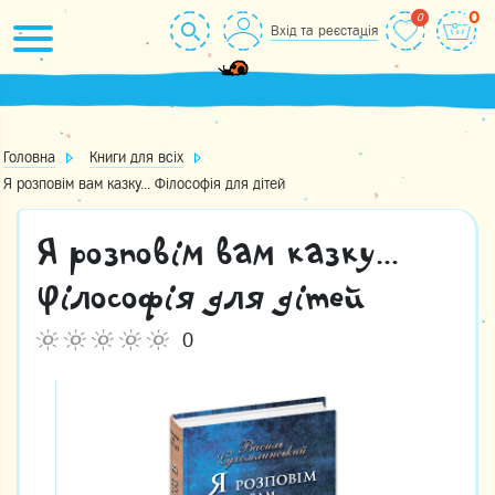
Skip
0
Вхід та реєстація
to
content
Головна
Книги для всіх
Я розповім вам казку... Філософія для дітей
Я розповім вам казку…
Філософія для дітей
0