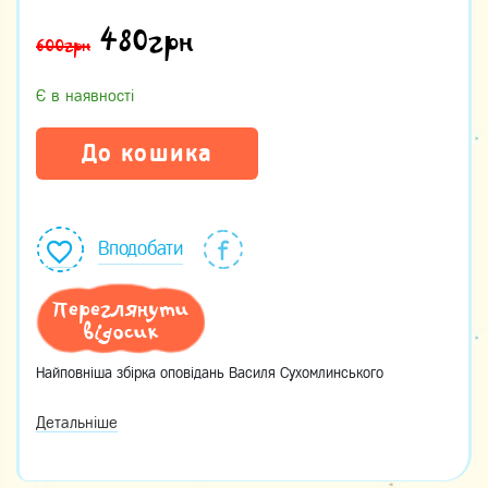
480
грн
600грн
Є в наявності
До кошика
Вподобати
Переглянути
відосик
Найповніша збірка оповідань Василя Сухомлинського
Детальніше