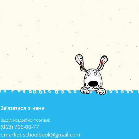
Зв’язатися з нами
Відділ роздрібної торгівлі:
(063) 766-00-77
emarket.schoolbook@gmail.com