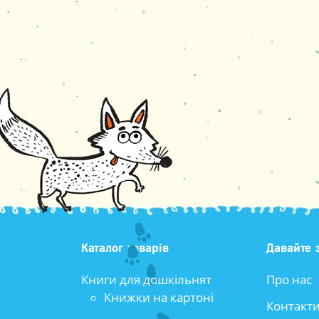
Каталог товарів
Давайте 
Книги для дошкільнят
Про нас
Книжки на картоні
Контакт