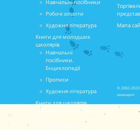
Навчальні посібники
Торгівел
Робочі зошити
предста
Художня література
Мапа са
Книги для молодших
школярів
Навчальні
посібники.
Енциклопедії
Прописи
© 2002-2023 
Художня література
захищені
Книги для школярів
середнього та старшого
віку
Популярно-
прикладна та