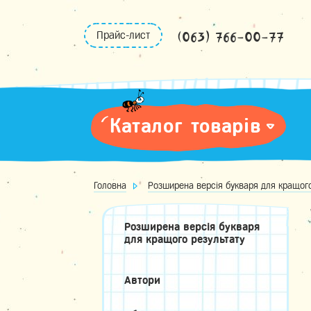
Skip
to
(063) 766-00-77
Прайс-лист
content
Каталог товарів
Головна
Розширена версія букваря для кращого
Розширена версія букваря
для кращого результату
Автори