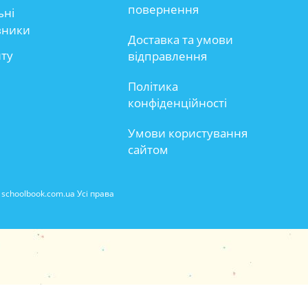
повернення
ьні
вники
Доставка та умови
йту
відправлення
Політика
конфіденційності
Умови користування
сайтом
schoolbook.com.ua Усі права