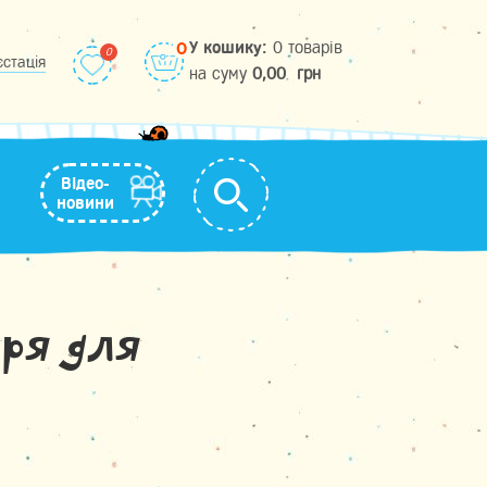
У кошику:
0 товарів
0
єстація
на cуму
0,00
грн
Відео-
новини
аря для