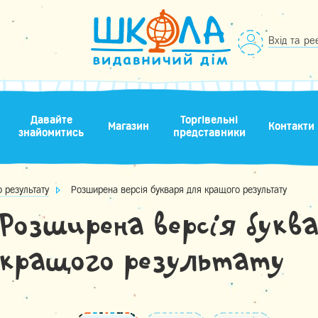
Вхід та ре
Давайте
Торгівельні
Магазин
Контакти
знайомитись
представники
 результату
Розширена версія букваря для кращого результату
Розширена версія букв
кращого результату