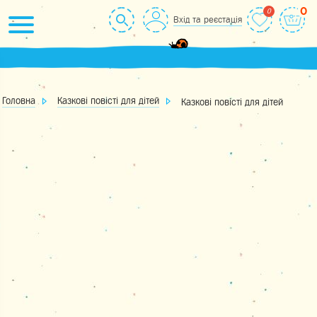
Skip
0
Вхід та реєстація
to
content
Головна
Казкові повісті для дітей
Казкові повісті для дітей