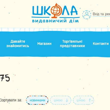
Вхід та ре
Давайте
Торгівельні
Магазин
Контакти
знайомитись
представники
75
Сортувати за:
новинками
ціною
ціною