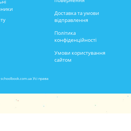
повернення
ьні
вники
Доставка та умови
йту
відправлення
Політика
конфіденційності
Умови користування
сайтом
schoolbook.com.ua Усі права