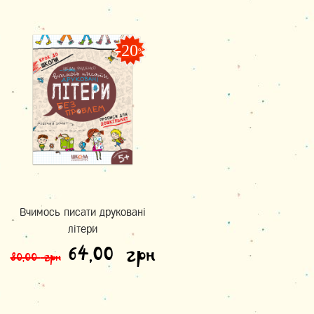
-20
%
Вчимось писати друковані
літери
Оригінальна ціна: 80,00
Поточна ціна: 
64,00
грн
80,00
грн