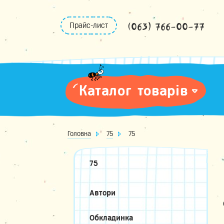
Skip
to
(063) 766-00-77
Прайс-лист
content
Каталог товарів
Головна
75
75
75
Автори
Обкладинка