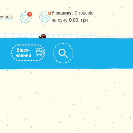
У кошику:
0 товарів
0
єстація
на cуму
0,00
грн
Відео-
новини