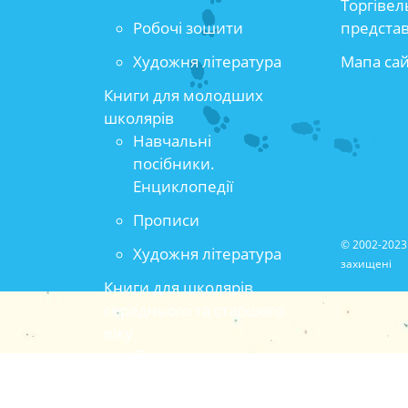
Торгівел
Робочі зошити
предста
Художня література
Мапа са
Книги для молодших
школярів
Навчальні
посібники.
Енциклопедії
Прописи
© 2002-2023 
Художня література
захищені
Книги для школярів
середнього та старшого
віку
Популярно-
прикладна та
методична