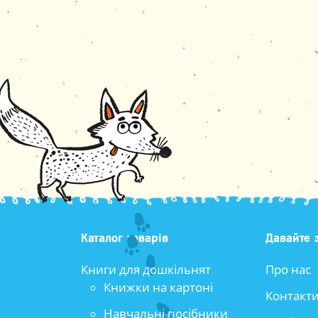
Каталог товарів
Давайте 
Книги для дошкільнят
Про нас
Книжки на картоні
Контакт
Навчальні посібники