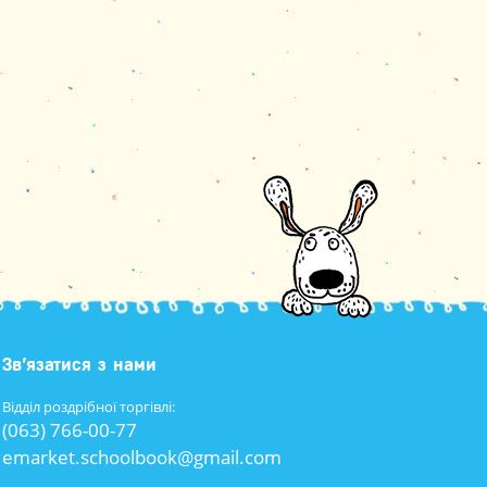
Зв’язатися з нами
Відділ роздрібної торгівлі:
(063) 766-00-77
emarket.schoolbook@gmail.com