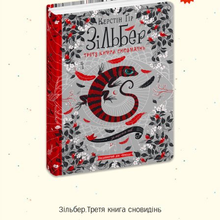
Зільбер.Третя книга сновидінь