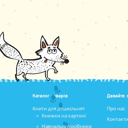
Каталог товарів
Давайте 
Книги для дошкільнят
Про нас
Книжки на картоні
Контакт
Навчальні посібники