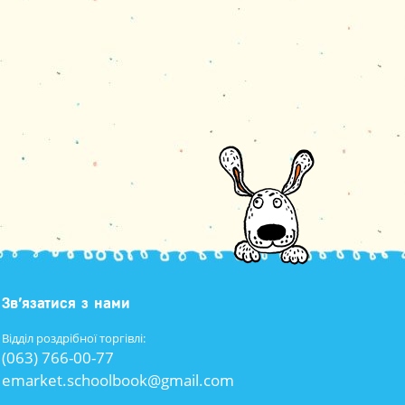
Зв’язатися з нами
Відділ роздрібної торгівлі:
(063) 766-00-77
emarket.schoolbook@gmail.com