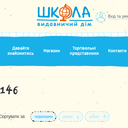
Вхід та ре
Давайте
Торгівельні
Магазин
Контакти
знайомитись
представники
146
Сортувати за:
новинками
ціною
ціною