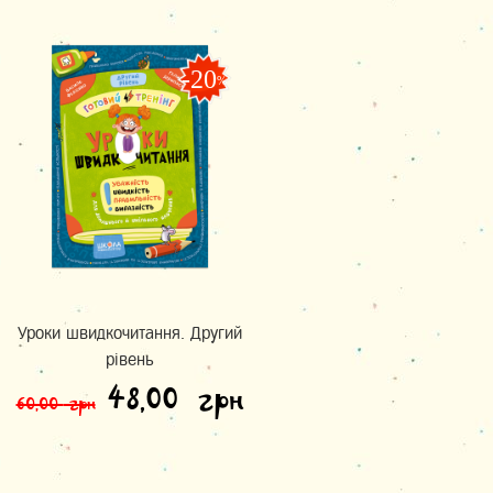
-20
%
Уроки швидкочитання. Другий
рівень
Оригінальна ціна: 60,00
Поточна ціна: 
48,00
грн
60,00
грн