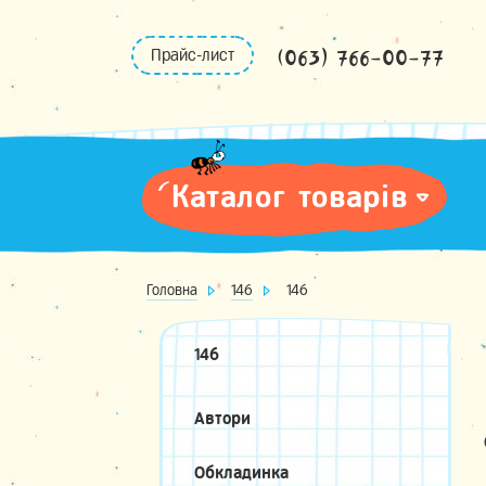
Skip
to
(063) 766-00-77
Прайс-лист
content
Каталог товарів
Головна
146
146
146
Автори
Обкладинка