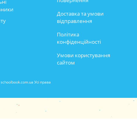
повернення
ьні
вники
Доставка та умови
йту
відправлення
Політика
конфіденційності
Умови користування
сайтом
schoolbook.com.ua Усі права