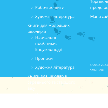
Торгівел
Робочі зошити
предста
Художня література
Мапа са
Книги для молодших
школярів
Навчальні
посібники.
Енциклопедії
Прописи
© 2002-2023 
Художня література
захищені
Книги для школярів
середнього та старшого
віку
Популярно-
прикладна та
методична