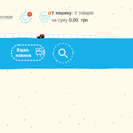
У кошику:
0 товарів
0
єстація
на cуму
0,00
грн
Відео-
новини