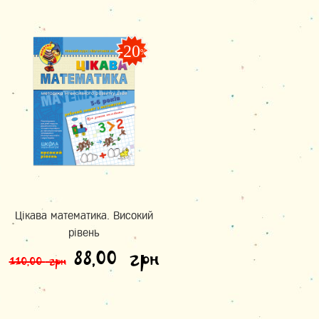
-20
%
Цікава математика. Високий
рівень
Оригінальна ціна: 110,0
Поточна ціна: 
88,00
грн
110,00
грн