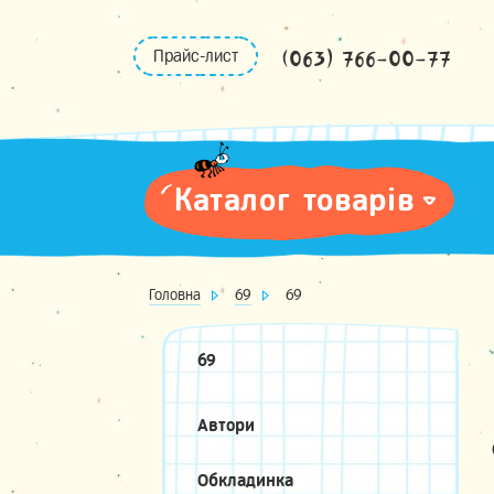
Skip
to
(063) 766-00-77
Прайс-лист
content
Каталог товарів
Головна
69
69
69
Автори
Обкладинка