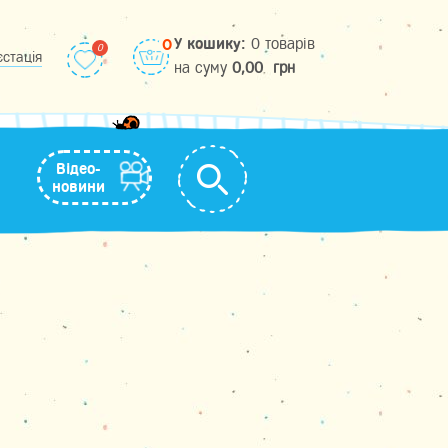
У кошику:
0 товарів
0
єстація
на cуму
0,00
грн
Відео-
новини