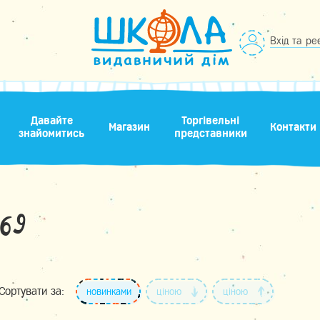
Вхід та ре
Давайте
Торгівельні
Магазин
Контакти
знайомитись
представники
69
Сортувати за:
новинками
ціною
ціною