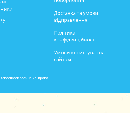
повернення
ьні
вники
Доставка та умови
йту
відправлення
Політика
конфіденційності
Умови користування
сайтом
schoolbook.com.ua Усі права