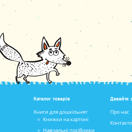
Каталог товарів
Давайте 
Книги для дошкільнят
Про нас
Книжки на картоні
Контакт
Навчальні посібники