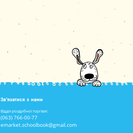
Зв’язатися з нами
Відділ роздрібної торгівлі:
(063) 766-00-77
emarket.schoolbook@gmail.com