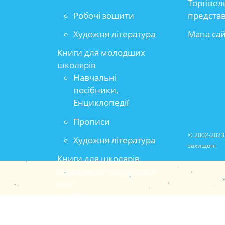
Торгівел
Робочі зошити
предста
Художня література
Мапа са
Книги для молодших
школярів
Навчальні
посібники.
Енциклопедії
Прописи
© 2002-2023 
Художня література
захищені
Книги для школярів
середнього та старшого
віку
Популярно-
прикладна та
методична