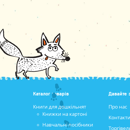
Каталог товарів
Давайте 
Книги для дошкільнят
Про нас
Книжки на картоні
Контакт
Навчальні посібники
Торгівел