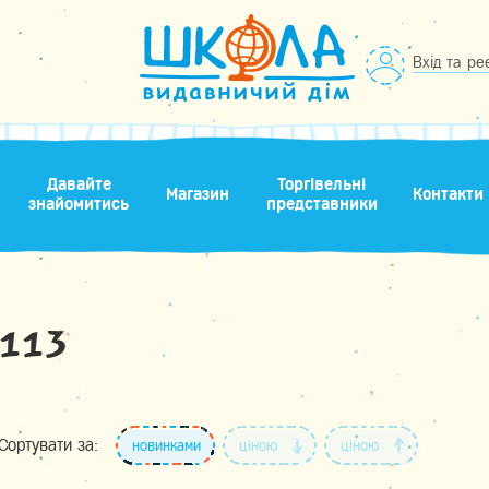
Вхід та ре
Давайте
Торгівельні
Магазин
Контакти
знайомитись
представники
113
Сортувати за:
новинками
ціною
ціною