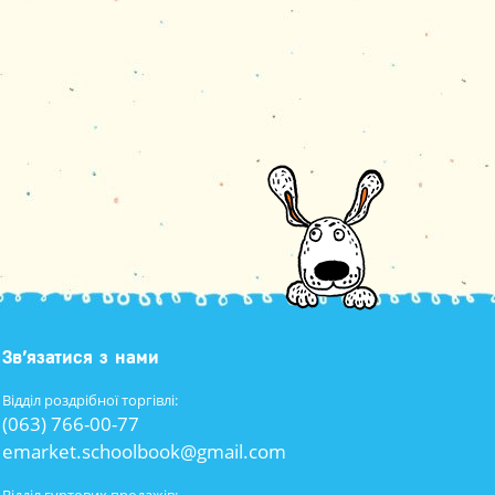
Зв’язатися з нами
Відділ роздрібної торгівлі:
(063) 766-00-77
emarket.schoolbook@gmail.com