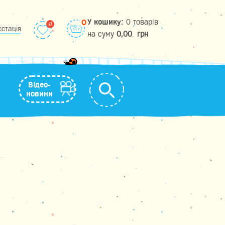
У кошику:
0 товарів
0
єстація
на cуму
0,00
грн
Відео-
новини