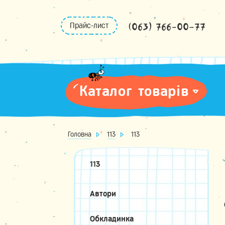
Skip
to
(063) 766-00-77
Прайс-лист
content
Каталог товарів
Головна
113
113
113
Автори
Обкладинка