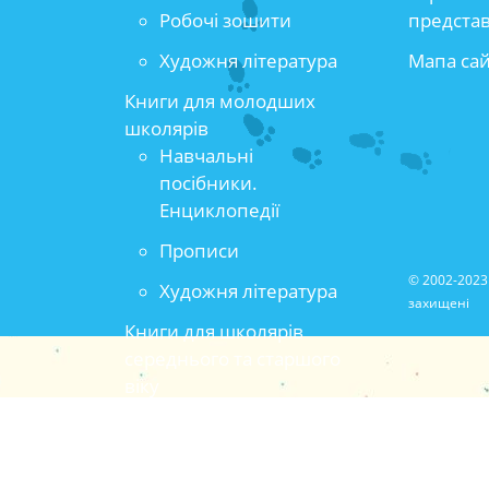
Робочі зошити
предста
Художня література
Мапа са
Книги для молодших
школярів
Навчальні
посібники.
Енциклопедії
Прописи
© 2002-2023 
Художня література
захищені
Книги для школярів
середнього та старшого
віку
Популярно-
прикладна та
методична