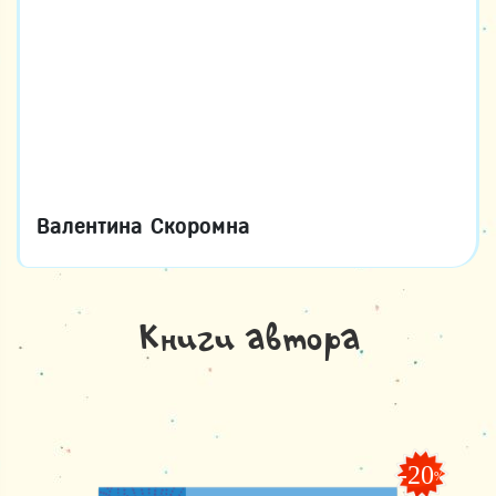
Валентина Скоромна
Книги автора
-20
%