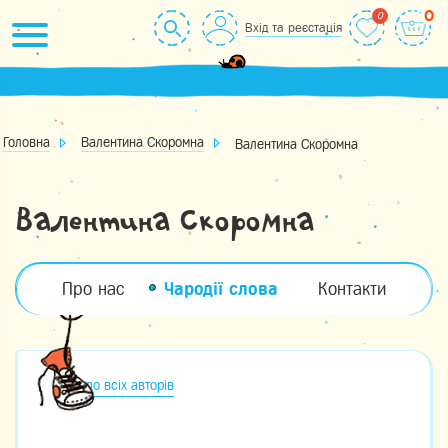
Skip
0
Вхід та реєстація
to
content
Головна
Валентина Скоромна
Валентина Скоромна
Валентина Скоромна
Про нас
Чародії слова
Контакти
до всіх авторів