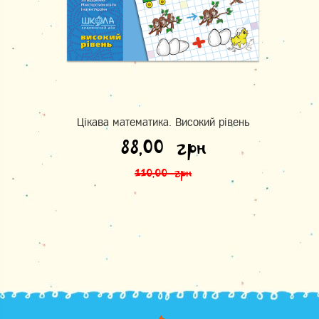
Цікава математика. Високий рівень
Оригінальна ціна: 110,00 грн.
Поточна ціна: 88,00 грн.
88,00
грн
110,00
грн