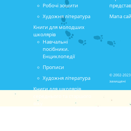
Робочі зошити
предста
Художня література
Мапа са
Книги для молодших
школярів
Навчальні
посібники.
Енциклопедії
Прописи
© 2002-2023 
Художня література
захищені
Книги для школярів
середнього та старшого
віку
Популярно-
прикладна та
методична