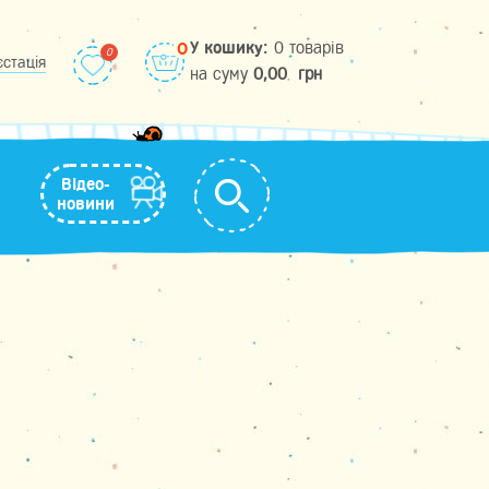
У кошику:
0 товарів
0
єстація
на cуму
0,00
грн
Відео-
новини