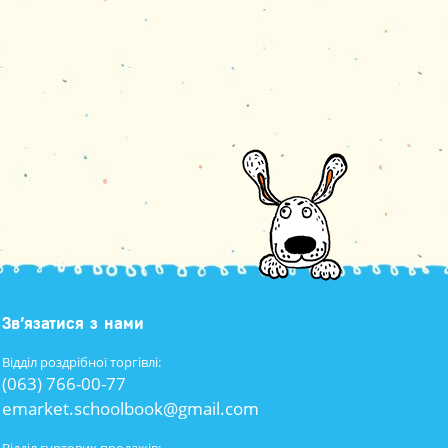
Зв’язатися з нами
Відділ роздрібної торгівлі:
(063) 766-00-77
emarket.schoolbook@gmail.com