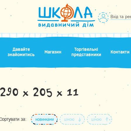
Вхід та ре
Давайте
Торгівельні
Магазин
Контакти
знайомитись
представники
290 х 205 х 11
Сортувати за:
новинками
ціною
ціною