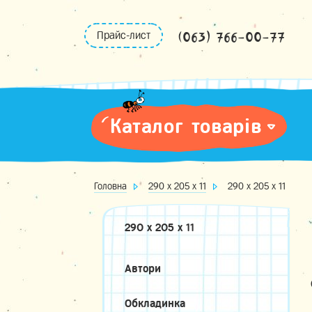
Skip
to
(063) 766-00-77
Прайс-лист
content
Каталог товарів
Головна
290 х 205 х 11
290 х 205 х 11
290 х 205 х 11
Автори
Обкладинка