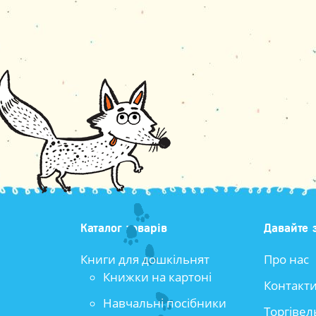
Каталог товарів
Давайте 
Книги для дошкільнят
Про нас
Книжки на картоні
Контакт
Навчальні посібники
Торгівел