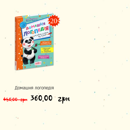
-20
%
Домашня логопедія
Оригінальна ціна: 450,
Поточна ціна:
360,00
грн
450,00
грн