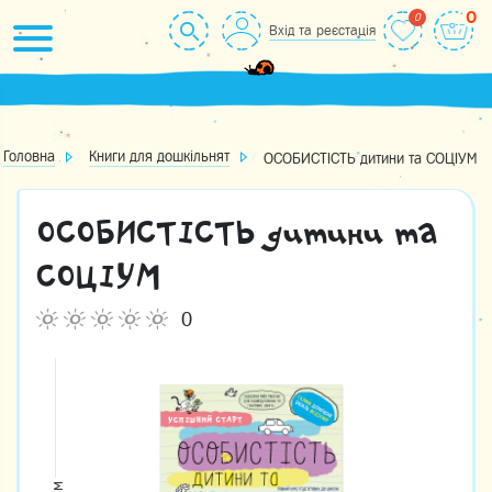
Skip
0
Вхід та реєстація
to
content
Головна
Книги для дошкільнят
ОСОБИСТІСТЬ дитини та СОЦІУМ
ОСОБИСТІСТЬ дитини та
СОЦІУМ
0