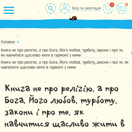
Skip
0
Вхід та реєстація
to
content
Головна
Книга не про релігію, а про Бога, Його любов, турботу, закони і про те,
як навчитися щасливо жити в гармонії з ними
Книга не про релігію, а про Бога, Його любов, турботу, закони і про те, як
навчитися щасливо жити в гармонії з ними
Книга не про релігію, а про
Бога, Його любов, турботу,
закони і про те, як
навчитися щасливо жити в