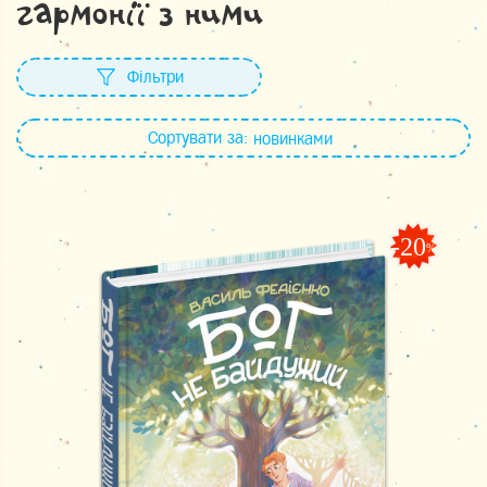
гармонії з ними
Фільтри
Сортувати за:
новинками
-20
%