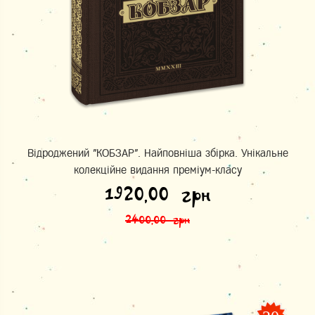
Відроджений "КОБЗАР". Найповніша збірка. Унікальне
колекційне видання преміум-класу
Оригінальна ціна: 2400,00 грн.
Поточна ціна: 1920,00 грн.
1920,00
грн
2400,00
грн