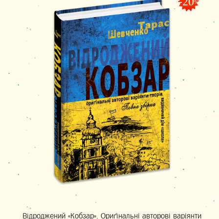
-20
%
Відроджений «Кобзар». Ориґінальні авторові варіянти