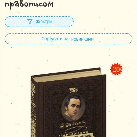
правописом
Фільтри
Сортувати за:
новинками
-20
%