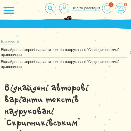
Skip
0
Вхід та реєстація
to
content
Головна
Віднайдені авторові варіанти текстів надруковані "Скрипниківським"
правописом
Віднайдені авторові варіанти текстів надруковані "Скрипниківським"
правописом
Віднайдені авторові
варіанти текстів
надруковані
"Скрипниківським"